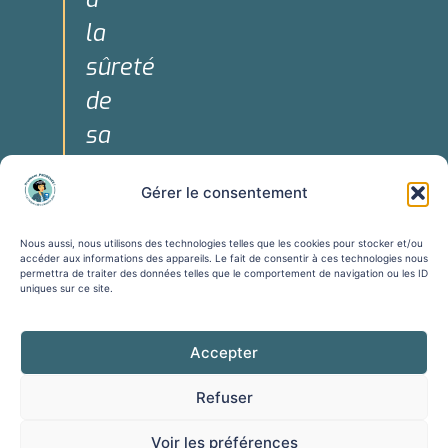
la
sûreté
de
sa
personne."
Gérer le consentement
Art. 3 de la
Déclaration
Nous aussi, nous utilisons des technologies telles que les cookies pour stocker et/ou
Universelle
accéder aux informations des appareils. Le fait de consentir à ces technologies nous
permettra de traiter des données telles que le comportement de navigation ou les ID
des Droits
uniques sur ce site.
de
l'Homme
Accepter
Refuser
Voir les préférences