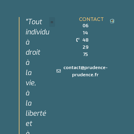
CONTACT
"Tout
06
individu
14
Devenir Partenaire
Qui sommes-nous
48
à
29
droit
75
à
contact@prudence-
la
prudence.fr
vie,
à
la
liberté
et
à