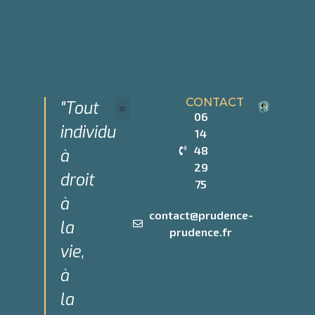
CONTACT
"Tout
06
individu
14
Devenir Partenaire
Qui sommes-nous
48
à
29
droit
75
à
contact@prudence-
la
prudence.fr
vie,
à
la