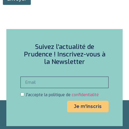
e
s
s
a
g
e
Suivez l'actualité de
Prudence ! Inscrivez-vous à
la Newsletter
J'accepte la politique de
confidentialité
Je m'inscris