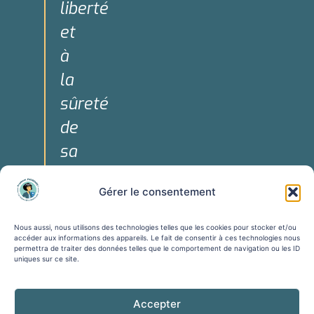
liberté
et
à
la
sûreté
de
sa
personne."
Gérer le consentement
Art. 3 de la
Déclaration
Nous aussi, nous utilisons des technologies telles que les cookies pour stocker et/ou
Universelle
accéder aux informations des appareils. Le fait de consentir à ces technologies nous
permettra de traiter des données telles que le comportement de navigation ou les ID
des Droits
uniques sur ce site.
de
l'Homme
Accepter