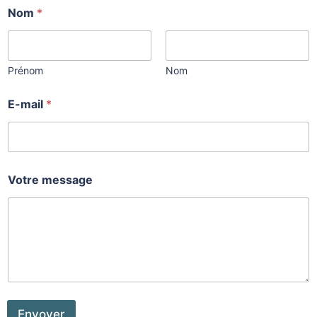
Nom
*
Prénom
Nom
E-mail
*
V
Votre message
o
t
r
e
V
o
t
r
e
m
Envoyer