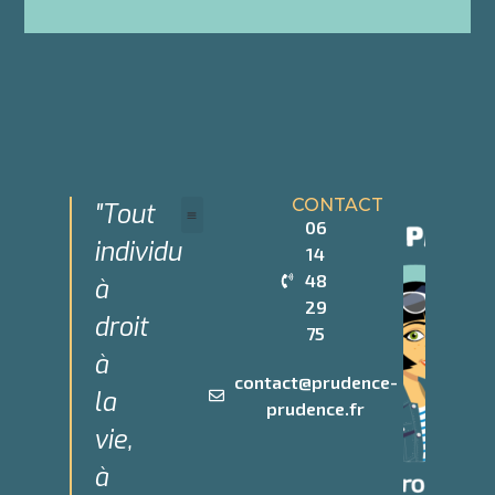
CONTACT
"Tout
06
individu
14
Devenir Partenaire
Qui sommes-nous
48
à
29
droit
75
à
contact@prudence-
la
prudence.fr
vie,
à