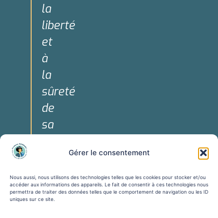
la
liberté
et
à
la
sûreté
de
sa
personne."
Gérer le consentement
Art. 3 de la
Déclaration
Nous aussi, nous utilisons des technologies telles que les cookies pour stocker et/ou
Universelle
accéder aux informations des appareils. Le fait de consentir à ces technologies nous
permettra de traiter des données telles que le comportement de navigation ou les ID
des Droits
uniques sur ce site.
de