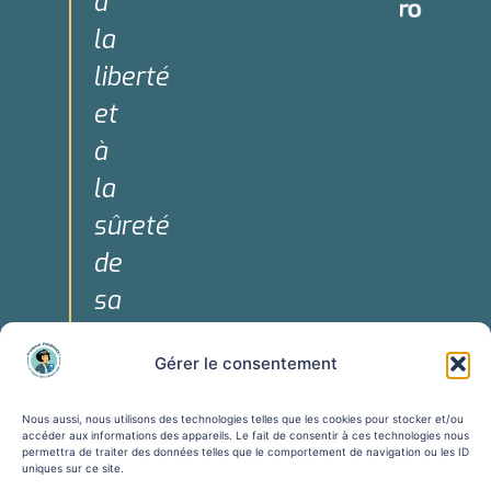
à
la
liberté
et
à
la
sûreté
de
sa
personne."
Gérer le consentement
Art. 3 de la
Déclaration
Nous aussi, nous utilisons des technologies telles que les cookies pour stocker et/ou
Universelle
accéder aux informations des appareils. Le fait de consentir à ces technologies nous
permettra de traiter des données telles que le comportement de navigation ou les ID
des Droits
uniques sur ce site.
de