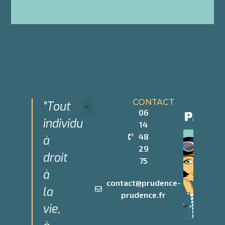
CONTACT
"Tout
06
individu
14
Devenir Partenaire
Qui sommes-nous
48
à
29
droit
75
à
contact@prudence-
la
prudence.fr
vie,