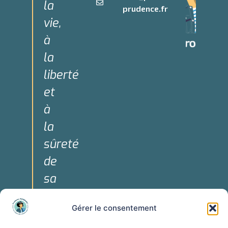
la
prudence.fr
vie,
à
la
liberté
et
à
la
sûreté
de
sa
personne."
Gérer le consentement
Art. 3 de la