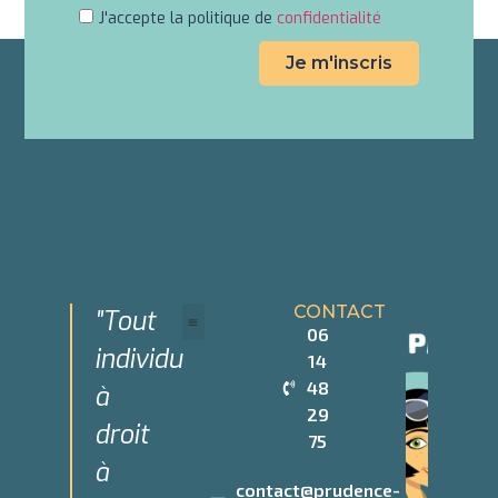
J'accepte la politique de
confidentialité
Je m'inscris
CONTACT
"Tout
06
individu
14
Devenir Partenaire
Qui sommes-nous
48
à
29
droit
75
à
contact@prudence-