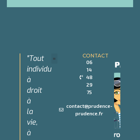
CONTACT
"Tout
06
individu
14
Devenir Partenaire
Qui sommes-nous
48
à
29
droit
75
à
contact@prudence-
la
prudence.fr
vie,
à