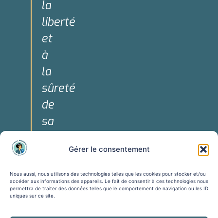
la
liberté
et
à
la
sûreté
de
sa
personne."
Gérer le consentement
Art. 3 de la
Déclaration
Nous aussi, nous utilisons des technologies telles que les cookies pour stocker et/ou
Universelle
accéder aux informations des appareils. Le fait de consentir à ces technologies nous
permettra de traiter des données telles que le comportement de navigation ou les ID
des Droits
uniques sur ce site.
de
l'Homme